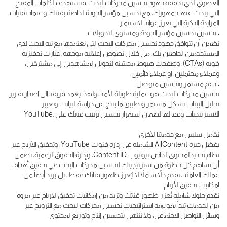
العضوي الذي تحققه جهود تحسين محركات البحث. فنستهدف الكلمات المفتاح
التي يبحث عنها جمهورك، مع تحسين مؤشر الجودة الخاصة بقناتك واعتماد تقنيات
المزايدة الذكية التي تعزز عوائد الاستثمار.
• تحسين تحسين مؤشر الجودة ومستوى التحويلات
نضمن أن تتوافق جهود تحسين محركات البحث التي نعتمدها مع نية البحث لدى
المستخدمين الخاصين بك، من خلال نصوص إعلانية موجهة، عبارات تحفيزية
قوية (CTAs)، وصفحات هبوط محسّنة لتحويل المشاهدين إلى مشتركين،
وعملاء محتملين، أو عملاء دائمين.
• دعم مستمر وتحسين متواصل
تحسين محركات البحث هو عملية طويلة الأمد، ولهذا يعمد فريقنا الى اصدار تقارير
تحليل البيانات بشكل مستمر وتطبيق ما ينتج عن دراسة البيانات وتغيير
الاستراتيجيات وفقا لها لضمان استمرار تحسين ترتيب قناتك على .YouTube
تكامل سلس مع خدماتنا الأخرى
بفضل خبرة AllContent الشاملة في إدارة قنوات YouTube، وتحقيق الأرباح عبر
نظام تحديدالمحتوى الخاص بيوتيوب Content ID، وإدارة الحقوق الرقمية، نضمن
أن تساهم كل خطوة من استراتيجيتك لتحسين محركات البحث في تحقيق أهداف
عملك العامة. ، نقدم حلاً شاملاً لا يُعزز ظهور قناتك فقط، بل يزيد أيضاً من
إمكانيات تحقيق الأرباح.
نقدم حلولا شاملة تُعزز ظهور قناتك وتزيد من إمكانيات تحقيق الأرباح عبر مروة
من الخدمات تبدأ بمواءمة استراتيجيات تحسين محركات البحث مع الترويج عبر
وسائل التواصل الاجتماعي، ولا تنتهي بتحسين إنتاج وتوزيع المحتوى.