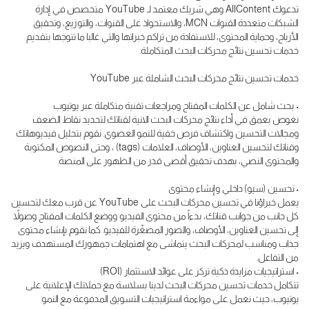
تدعوك AllContent وهي شريك معتمد لـ YouTube متخصص في إدارة
الشبكات متعددة القنوات MCN، والاستحواذ على القنوات، والتوزيع، وتحقيق
الأرباح، وحماية المحتوى، للاستفادة من تراكم خبراتها والتي غالبا ما تتوجها بتقديم
خدمات تحسين نتائج محركات البحث المتكاملة.
خدمات تحسين نتائج محركات البحث الشاملة عبر YouTube
• بحث شامل عن الكلمات المفتاح ومراجعات تقنية متكاملة عبر يوتيوب
نغوص بعمق في أداء نتائج محركات البحث الانية لقناتك لتحديد نقاط الضعف
ومجالات التحسين واكتشاف فرص خفية للنمو العضوي. نقوم بتحليل فيديوهاتك
وقناتك لتحسين العناوين، الأوصاف، العلامات (tags) ، وحتى النصوص المكتوبة
والمحتوى النصي، بهدف تحقيق أقصى قدر من الظهور على المنصة.
• تحسين (سيو) داخلي وإنشاء محتوى
يعمل خبراؤنا في تحسين محركات البحث على YouTube عن قرب معك لتحسين
كل جانب من جوانب قناتك، بدءاً من محتوى الفيديو ووضع الكلمات المفتاح وصولاً
إلى تحسين العناوين، الأوصاف، والصور المصغّرة للفيديو. كما نقوم بإنشاء محتوى
جذاب ومناسب لمحركات البحث يتماشى مع اهتمامات جمهورك المستهدف ويزيد
من التفاعل.
• استراتيجيات مزايدة ذكية تركز على عوائد الاستثمار (ROI)
تتكامل خدمات تحسين محركات البحث لدينا بسلاسة مع حملاتك الإعلانية على
يوتيوب، حيث نعمل على مواءمة استراتيجيات التسويق المدفوعة مع النمو